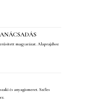
TANÁCSADÁS
erűsített magyarázat. Alaprajzhoz
zaki és anyagismeret. Széles
ez.