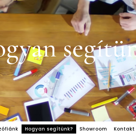
gyan segítü
ozófiánk
Hogyan segítünk?
Showroom
Kontakt