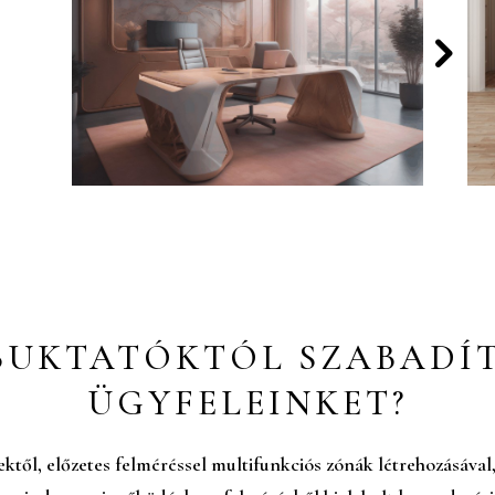
BUKTATÓKTÓL SZABADÍ
ÜGYFELEINKET?
ektől, előzetes felméréssel multifunkciós zónák létrehozásával