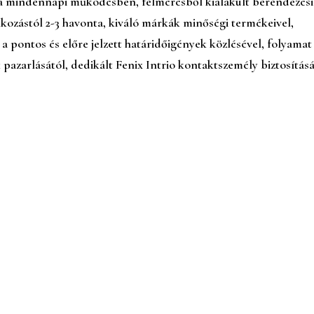
a mindennapi működésben, felmérésből kialakult berendezési 
lkozástól 2-3 havonta, kiváló márkák minőségi termékeivel,
a pontos és előre jelzett határidőigények közlésével, folyamat
pazarlásától, dedikált Fenix Intrio kontaktszemély biztosításá