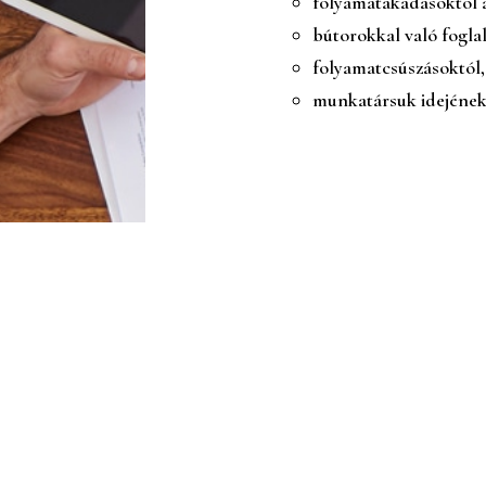
folyamatakadásoktól 
bútorokkal való fogla
folyamatcsúszásoktól, 
munkatársuk idejének 