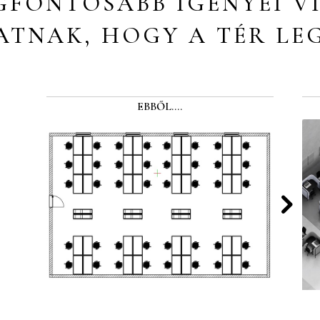
GFONTOSABB IGÉNYEI 
TNAK, HOGY A TÉR LE
EBBŐL….